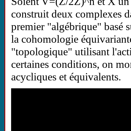
Soient V=(Z/2Z)^n et X un
construit deux complexes d
premier "algébrique" basé 
la cohomologie équivarian
"topologique" utilisant l'a
certaines conditions, on m
acycliques et équivalents.