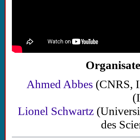
Organisate
Ahmed Abbes
(CNRS, I
(
Lionel Schwartz
(Universit
des Scie