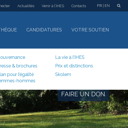
FR
EN
necter
Actualités
Venir à l’IHES
Contacts
THÈQUE
CANDIDATURES
VOTRE SOUTIEN
ouvernance
La vie à l’IHES
resse & brochures
Prix et distinctions
lan pour l’égalité
Skolem
emmes-hommes
FAIRE UN DON