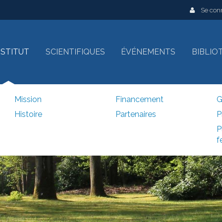
Se con
INSTITUT
SCIENTIFIQUES
ÉVÉNEMENTS
BIBLIO
Mission
Financement
G
Histoire
Partenaires
P
P
f