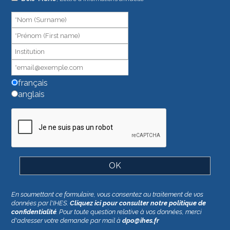
un
humain,
ne
remplissez
pas
ce
champ.
français
anglais
En soumettant ce formulaire, vous consentez au traitement de vos
données par l'IHES.
Cliquez ici pour consulter notre politique de
confidentialité
. Pour toute question relative à vos données, merci
d'adresser votre demande par mail à
dpo@ihes.fr