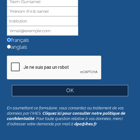
ne
remplissez
pas
ce
champ.
français
anglais
En soumettant ce formulaire, vous consentez au traitement de vos
données par l'IHES.
Cliquez ici pour consulter notre politique de
confidentialité
. Pour toute question relative à vos données, merci
d'adresser votre demande par mail à
dpo@ihes.fr