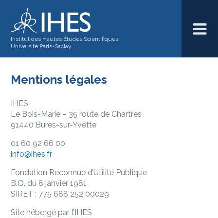
Institut des Hautes Études Scientifiques
Université Paris-Saclay
Mentions légales
IHES
Le Bois-Marie – 35 route de Chartres
91440 Bures-sur-Yvette
01 60 92 66 00
info@ihes.fr
Fondation Reconnue d’Utilité Publique
B.O. du 8 janvier 1981
SIRET : 775 688 252 00029
Site hébergé par l’IHES