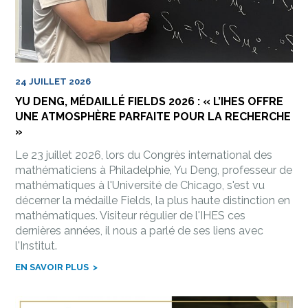
24 JUILLET 2026
YU DENG, MÉDAILLÉ FIELDS 2026 : « L’IHES OFFRE
UNE ATMOSPHÈRE PARFAITE POUR LA RECHERCHE
»
Le 23 juillet 2026, lors du Congrès international des
mathématiciens à Philadelphie, Yu Deng, professeur de
mathématiques à l'Université de Chicago, s'est vu
décerner la médaille Fields, la plus haute distinction en
mathématiques. Visiteur régulier de l'IHES ces
dernières années, il nous a parlé de ses liens avec
l'Institut.
EN SAVOIR PLUS