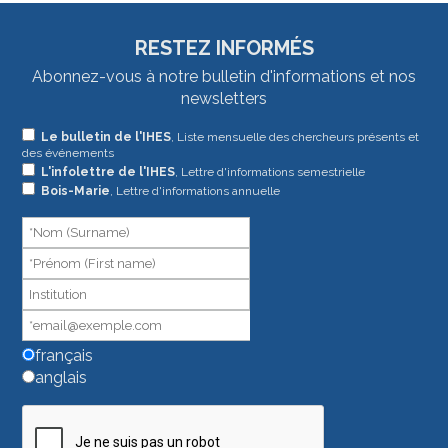
RESTEZ INFORMÉS
Abonnez-vous à notre bulletin d'informations et nos
newsletters
Si
Le bulletin de l'IHES
, Liste mensuelle des chercheurs présents et
des événements
vous
L'infolettre de l'IHES
, Lettre d'informations semestrielle
êtes
Bois-Marie
, Lettre d'informations annuelle
un
humain,
ne
remplissez
pas
ce
champ.
français
anglais