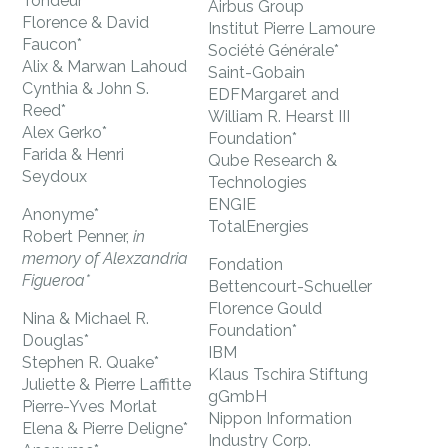
Tondeur*
Airbus Group
Florence & David
Institut Pierre Lamoure
Faucon*
Société Générale*
Alix & Marwan Lahoud
Saint-Gobain
Cynthia & John S.
EDFMargaret and
Reed*
William R. Hearst III
Alex Gerko*
Foundation*
Farida & Henri
Qube Research &
Seydoux
Technologies
ENGIE
Anonyme*
TotalEnergies
Robert Penner,
in
memory of Alexzandria
Fondation
Figueroa*
Bettencourt-Schueller
Florence Gould
Nina & Michael R.
Foundation*
Douglas*
IBM
Stephen R. Quake*
Klaus Tschira Stiftung
Juliette & Pierre Laffitte
gGmbH
Pierre-Yves Morlat
Nippon Information
Elena & Pierre Deligne*
Industry Corp.