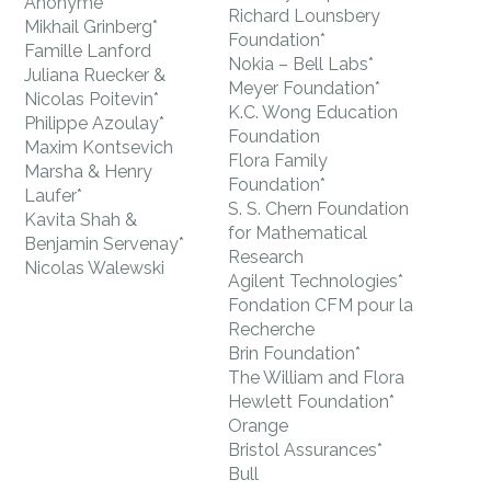
Anonyme*
Richard Lounsbery
Mikhail Grinberg*
Foundation*
Famille Lanford
Nokia – Bell Labs*
Juliana Ruecker &
Meyer Foundation*
Nicolas Poitevin*
K.C. Wong Education
Philippe Azoulay*
Foundation
Maxim Kontsevich
Flora Family
Marsha & Henry
Foundation*
Laufer*
S. S. Chern Foundation
Kavita Shah &
for Mathematical
Benjamin Servenay*
Research
Nicolas Walewski
Agilent Technologies*
Fondation CFM pour la
Recherche
Brin Foundation*
The William and Flora
Hewlett Foundation*
Orange
Bristol Assurances*
Bull