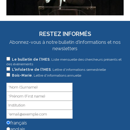
RESTEZ INFORMÉS
Abonnez-vous à notre bulletin d'informations et nos
newsletters
Si
Le bulletin de l'IHES
, Liste mensuelle des chercheurs présents et
des événements
vous
L'infolettre de l'IHES
, Lettre d'informations semestrielle
êtes
Bois-Marie
, Lettre d'informations annuelle
un
humain,
ne
remplissez
pas
ce
champ.
français
anglais