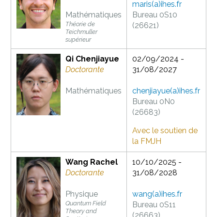
maris(a)ihes.fr
Mathématiques
Bureau 0S10
Théorie de
(26621)
Teichmuller
supérieur
Qi Chenjiayue
02/09/2024 -
Doctorante
31/08/2027
Mathématiques
chenjiayue(a)ihes.fr
Bureau 0N0
(26683)
Avec le soutien de
la FMJH
Wang Rachel
10/10/2025 -
Doctorante
31/08/2028
Physique
wang(a)ihes.fr
Quantum Field
Bureau 0S11
Theory and
(26663)