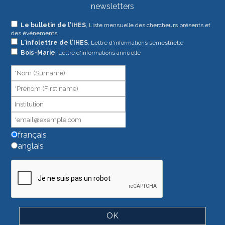
newsletters
Si
Le bulletin de l'IHES
, Liste mensuelle des chercheurs présents et
des événements
vous
L'infolettre de l'IHES
, Lettre d'informations semestrielle
êtes
Bois-Marie
, Lettre d'informations annuelle
un
humain,
ne
remplissez
pas
ce
champ.
français
anglais