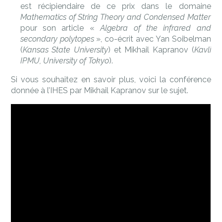
est récipiendaire de ce prix dans le domaine
Mathematics of String Theory and Condensed Matter
pour son article «
Algebra of the infrared and
secondary polytopes
», co-écrit avec Yan Soibelman
(
Kansas State University
) et Mikhail Kapranov (
Kavli
IPMU, University of Tokyo
).
Si vous souhaitez en savoir plus, voici la conférence
donnée à l’IHES par Mikhail Kapranov sur le sujet.