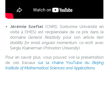
Jérémie Szeftel
(CNRS, Sorbonne Université en
visite à l’IHES) est récipiendaire de ce prix dans le
domaine
General Relativity
pour son article
Kerr
stability for small angular momentum,
co-écrit avec
Sergiu Klainerman (
Princeton University
).
Pour en savoir plus, vous pouvez voir la présentation
de ces travaux
sur la chaine YouTube du
Beijing
Institute of Mathematical Sciences and Applications.