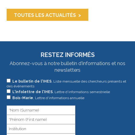
TOUTES LES ACTUALITÉS
RESTEZ INFORMÉS
Abonnez-vous à notre bulletin d'informations et nos
newsletters
Si
Le bulletin de l'IHES
, Liste mensuelle des chercheurs présents et
des événements
vous
L'infolettre de l'IHES
, Lettre d'informations semestrielle
êtes
Bois-Marie
, Lettre d'informations annuelle
un
humain,
ne
remplissez
pas
ce