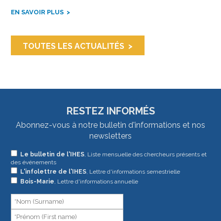
EN SAVOIR PLUS
TOUTES LES ACTUALITÉS
RESTEZ INFORMÉS
Abonnez-vous à notre bulletin d'informations et nos
newsletters
Si
Le bulletin de l'IHES
, Liste mensuelle des chercheurs présents et
des événements
vous
L'infolettre de l'IHES
, Lettre d'informations semestrielle
êtes
Bois-Marie
, Lettre d'informations annuelle
un
humain,
ne
remplissez