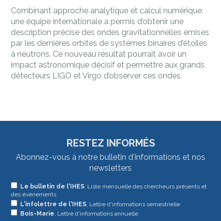
Combinant approche analytique et calcul numérique,
une équipe internationale a permis d’obtenir une
description précise des ondes gravitationnelles émises
par les dernières orbites de systèmes binaires d’étoiles
à neutrons. Ce nouveau résultat pourrait avoir un
impact astronomique décisif et permettre aux grands
détecteurs LIGO et Virgo d’observer ces ondes.
RESTEZ INFORMÉS
Abonnez-vous à notre bulletin d'informations et nos
newsletters
Si
Le bulletin de l'IHES
, Liste mensuelle des chercheurs présents et
des événements
vous
L'infolettre de l'IHES
, Lettre d'informations semestrielle
êtes
Bois-Marie
, Lettre d'informations annuelle
un