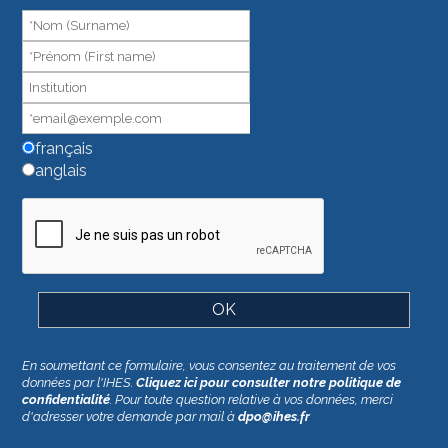
humain,
ne
remplissez
pas
ce
champ.
français
anglais
En soumettant ce formulaire, vous consentez au traitement de vos
données par l'IHES.
Cliquez ici pour consulter notre politique de
confidentialité
. Pour toute question relative à vos données, merci
d'adresser votre demande par mail à
dpo@ihes.fr