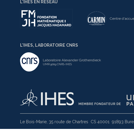
L'IHES EN RÉSEAU
Centre d'accue
L'IHES, LABORATOIRE CNRS
Laboratoire Alexander Grothendieck
UMR 9009 CNRS-IHES
MEMBRE FONDATEUR DE
Le Bois-Marie, 35 route de Chartres
CS 40001
91893 Bures