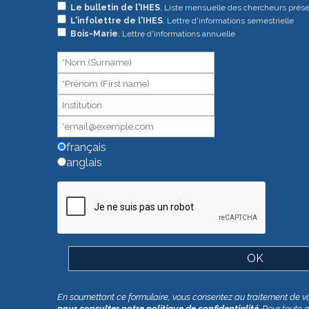
Si
Le bulletin de l'IHES
, Liste mensuelle des chercheurs prés
L'infolettre de l'IHES
, Lettre d'informations semestrielle
vous
Bois-Marie
, Lettre d'informations annuelle
êtes
un
humain,
ne
remplissez
pas
ce
champ.
français
anglais
En soumettant ce formulaire, vous consentez au traitement de v
pour consulter notre politique de confidentialité
. Pour toute 