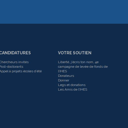
CANDIDATURES
VOTRE SOUTIEN
Chercheurs invités
Liberté, j’écris ton nom, 4e
Post-doctorants
campagne de levée de fonds de
Appel à projets écoles d’été
l’IHES
Donateurs
Donner
Legs et donations
Les Amis de l’IHES