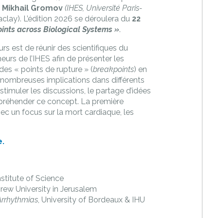
,
Mikhail Gromov
(IHES, Université Paris-
aclay). L’édition 2026 se déroulera du
22
ints across Biological Systems »
.
urs est de réunir des scientifiques du
eurs de l’IHES afin de présenter les
es « points de rupture » (
breakpoints
) en
 nombreuses implications dans différents
stimuler les discussions, le partage d’idées
appréhender ce concept. La première
ec un focus sur la mort cardiaque, les
e
.
stitute of Science
rew University in Jerusalem
Arrhythmias
, University of Bordeaux & IHU