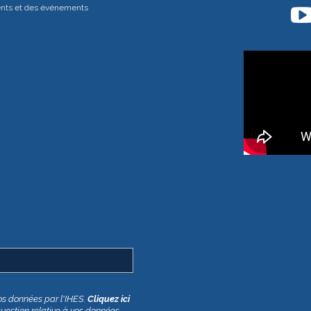
ents et des événements
os données par l'IHES.
Cliquez ici
question relative à vos données,