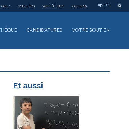
FR
EN
necter
Actualités
Venir à l’IHES
Contacts
THÈQUE
CANDIDATURES
VOTRE SOUTIEN
Et aussi