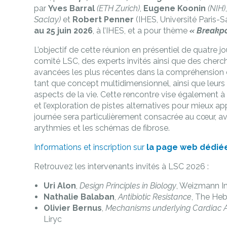
par
Yves Barral
(ETH Zurich)
,
Eugene Koonin
(NIH)
Saclay)
et
Robert Penner
(IHES, Université Paris-S
au 25 juin 2026
, à l’IHES, et a pour thème
« Breakpo
L’objectif de cette réunion en présentiel de quatre jo
comité LSC, des experts invités ainsi que des cherch
avancées les plus récentes dans la compréhension d
tant que concept multidimensionnel, ainsi que leurs
aspects de la vie. Cette rencontre vise également à 
et l’exploration de pistes alternatives pour mieux 
journée sera particulièrement consacrée au cœur, av
arythmies et les schémas de fibrose.
Informations et inscription sur
la page web dédié
Retrouvez les intervenants invités à LSC 2026 :
Uri Alon
,
Design Principles in Biology
, Weizmann In
Nathalie Balaban
,
Antibiotic Resistance
, The Heb
Olivier Bernus
,
Mechanisms underlying Cardiac 
Liryc