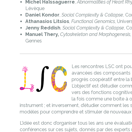
Michel Haïssaguerre
,
Abnormalities of Heart R
Lévèque
Daniel Kondor
,
Social Complexity & Collapse
, C
Athanasios Litsios
,
Functional Genomics
, Univer
Jenny Reddish
,
Social Complexity & Collapse
, C
Manuel Thery,
Cytoskeleton and Morphogenesis
Gennes
Les rencontres LSC ont pour 
avancées des composants du
progrès coopératif entre la bio
L’objectif est d’étudier co
vers des fonctions cognitives, 
la fois comme une boîte à 
instrument ; et inversement, d’étudier comment les
modèles pour comprendre et stimuler de nouveaux 
L’idée est donc d’organiser tous les ans une évaluati
conférences sur ces sujets, donnés par des expert