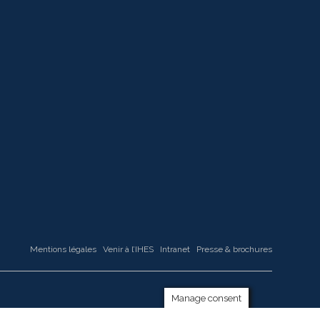
Mentions légales
Venir à l’IHES
Intranet
Presse & brochures
Manage consent