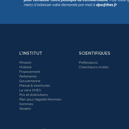
merci d'adresser votre demande par mail à
dpo@ihes.fr
L’INSTITUT
SCIENTIFIQUES
Mission
Professeurs
Histoire
Chercheurs invités
Financement
Partenaires
Gouvernance
Presse & brochures
La vie à l’IHES
Prix et distinctions
Plan pour l’égalité femmes-
hommes
Skolem