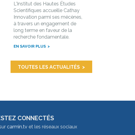
L'Institut des Hautes Études
Scientifiques accueille Cathay
Innovation parmi ses mécènes,
à travers un engagement de
long terme en faveur de la
recherche fondamentale.
EN SAVOIR PLUS
TOUTES LES ACTUALITÉS
ESTEZ CONNECTÉS
sur
carmin.tv
et les réseaux sociaux