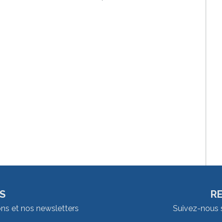
S
R
ons et nos newsletters
Suivez-nous 