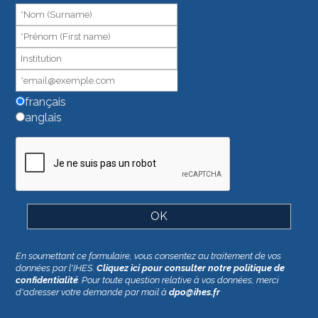
humain,
ne
remplissez
pas
ce
champ.
français
anglais
En soumettant ce formulaire, vous consentez au traitement de vos
données par l'IHES.
Cliquez ici pour consulter notre politique de
confidentialité
. Pour toute question relative à vos données, merci
d'adresser votre demande par mail à
dpo@ihes.fr