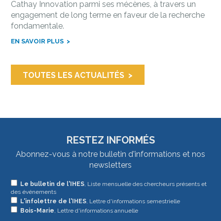
Cathay Innovation parmi ses mécènes, à travers un
engagement de long terme en faveur de la recherche
fondamentale.
EN SAVOIR PLUS
TOUTES LES ACTUALITÉS
RESTEZ INFORMÉS
Abonnez-vous à notre bulletin d'informations et nos
newsletters
Si
Le bulletin de l'IHES
, Liste mensuelle des chercheurs présents et
des événements
vous
L'infolettre de l'IHES
, Lettre d'informations semestrielle
êtes
Bois-Marie
, Lettre d'informations annuelle
un