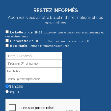
RESTEZ INFORMÉS
Abonnez-vous à notre bulletin d'informations et nos
newsletters
Si
Le bulletin de l'IHES
, Liste mensuelle des chercheurs présents et
des événements
vous
L'infolettre de l'IHES
, Lettre d'informations semestrielle
êtes
Bois-Marie
, Lettre d'informations annuelle
un
humain,
ne
remplissez
pas
ce
champ.
français
anglais