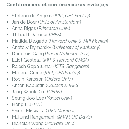
Conférenciers et conférencières invité(e)s :
Stefano de Angelis (
IPhT, CEA Saclay
)
Jan de Boer (
Univ. of Amsterdam
)
Anna Biggs (
Princeton Univ.
)
Thibault Damour (
IHES
)
Matilda Delgado (
Harvard Univ. & MPI Munich
)
Anatoly Dymarsky (
University of Kentucky
)
Dongmin Gang (
Seoul National Univ.
)
Elliot Gesteau (
MIT & Harvard CMSA
)
Rajesh Gopakumar (
ICTS, Bangalore
)
Mariana Graña (
IPhT, CEA Saclay
)
Robin Karlsson (
Oxford Univ.
)
Anton Kapustin (
Caltech & IHES
)
Jung-Wook Kim (
CERN
)
Seung-Joo Lee (
Yonsei Univ.
)
Hong Liu (
MIT
)
Shiraz Minwalla (
TIFR Mumbai
)
Mukund Rangamani (
QMAP, UC Davis
)
Diandian Wang (
Harvard Univ.
)