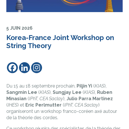
5 JUIN 2026
Korea-France Joint Workshop on
String Theory
Du 15 au 18 septembre prochain,
Piljin Yi
(
KIAS
),
Sangmin Lee
(
KIAS
),
Sungjay Lee
(
KIAS
),
Ruben
Minasian
(
IPhT, CEA Saclay
),
Julio Parra Martinez
(
IHES
) et
Eric Perlmutter
(
IPhT, CEA Saclay
)
organiseront un workshop franco-coréen axé autour
de la théorie des cordes.
Ce workshop réunira des spécialistes de la théorie des