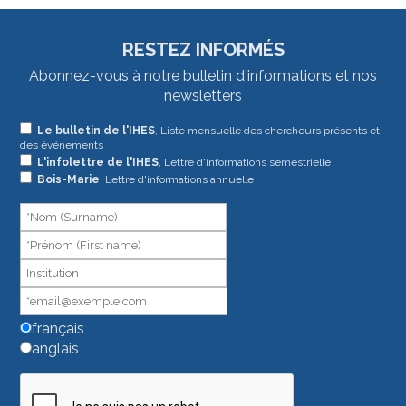
RESTEZ INFORMÉS
Abonnez-vous à notre bulletin d'informations et nos
newsletters
Si
Le bulletin de l'IHES
, Liste mensuelle des chercheurs présents et
des événements
vous
L'infolettre de l'IHES
, Lettre d'informations semestrielle
êtes
Bois-Marie
, Lettre d'informations annuelle
un
humain,
ne
remplissez
pas
ce
champ.
français
anglais