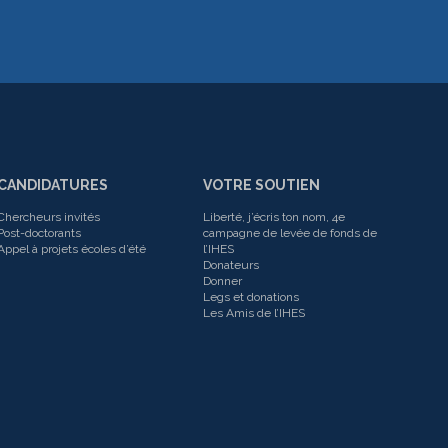
CANDIDATURES
VOTRE SOUTIEN
Chercheurs invités
Liberté, j’écris ton nom, 4e
Post-doctorants
campagne de levée de fonds de
Appel à projets écoles d’été
l’IHES
Donateurs
Donner
Legs et donations
Les Amis de l’IHES