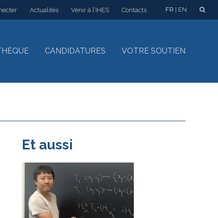
FR
EN
necter
Actualités
Venir à l’IHES
Contacts
THÈQUE
CANDIDATURES
VOTRE SOUTIEN
Et aussi