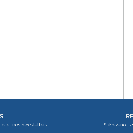
S
R
ons et nos newsletters
Suivez-nous 