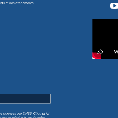
ents et des événements
os données par l'IHES.
Cliquez ici
question relative à vos données,