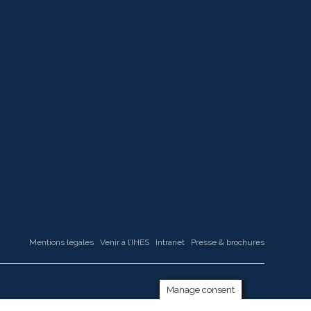
Mentions légales
Venir à l’IHES
Intranet
Presse & brochures
Manage consent