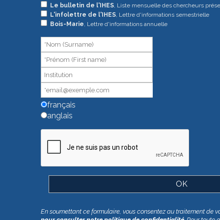
Si
Le bulletin de l'IHES
, Liste mensuelle des chercheurs prés
L'infolettre de l'IHES
, Lettre d'informations semestrielle
vous
Bois-Marie
, Lettre d'informations annuelle
êtes
un
humain,
ne
remplissez
pas
ce
champ.
français
anglais
En soumettant ce formulaire, vous consentez au traitement de v
pour consulter notre politique de confidentialité
. Pour toute 