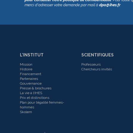
merci d'adresser votre demande par mail à
dpo@ihes.fr
L’INSTITUT
SCIENTIFIQUES
Mission
Professeurs
Histoire
Chercheurs invités
Financement
Partenaires
Gouvernance
Presse & brochures
La vie à l’IHES
Prix et distinctions
Plan pour l’égalité femmes-
hommes
Skolem