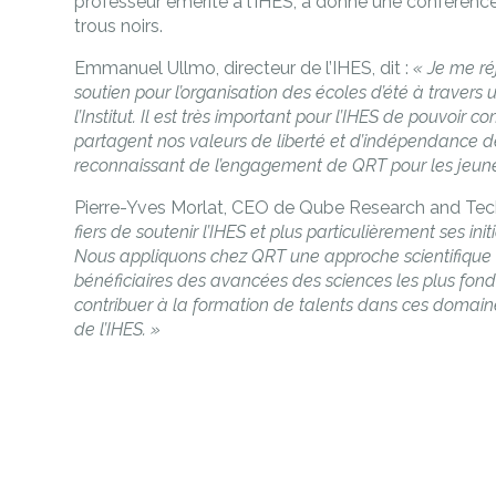
professeur émérite à l’IHES, a donné une conférence 
trous noirs.
Emmanuel Ullmo, directeur de l’IHES, dit :
« Je me ré
soutien pour l’organisation des écoles d’été à traver
l’Institut. Il est très important pour l’IHES de pouvoir c
partagent nos valeurs de liberté et d’indépendance de l
reconnaissant de l’engagement de QRT pour les jeunes
Pierre-Yves Morlat, CEO de Qube Research and Te
fiers de soutenir l’IHES et plus particulièrement ses in
Nous appliquons chez QRT une approche scientifique
bénéficiaires des avancées des sciences les plus f
contribuer à la formation de talents dans ces domaine
de l’IHES. »