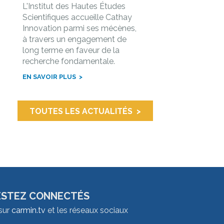
L'Institut des Hautes Études
Scientifiques accueille Cathay
Innovation parmi ses mécènes,
à travers un engagement de
long terme en faveur de la
recherche fondamentale.
EN SAVOIR PLUS
TOUTES LES ACTUALITÉS
ESTEZ CONNECTÉS
sur
carmin.tv
et les réseaux sociaux