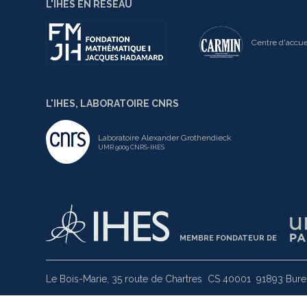
L'IHES EN RÉSEAU
Centre d'accue
L'IHES, LABORATOIRE CNRS
Laboratoire Alexander Grothendieck
UMR 9009 CNRS-IHES
MEMBRE FONDATEUR DE
Le Bois-Marie, 35 route de Chartres
CS 40001
91893 Bures