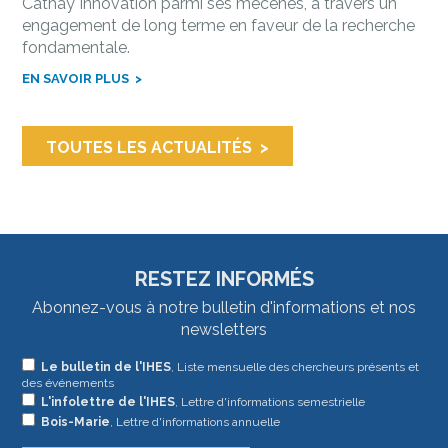
Cathay Innovation parmi ses mécènes, à travers un
engagement de long terme en faveur de la recherche
fondamentale.
EN SAVOIR PLUS
TOUTES LES ACTUALITÉS
RESTEZ INFORMÉS
Abonnez-vous à notre bulletin d'informations et nos
newsletters
Si
Le bulletin de l'IHES
, Liste mensuelle des chercheurs présents et
des événements
vous
L'infolettre de l'IHES
, Lettre d'informations semestrielle
êtes
Bois-Marie
, Lettre d'informations annuelle
un