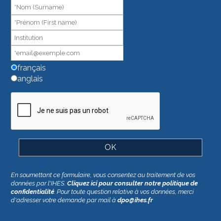
humain,
ne
remplissez
pas
ce
champ.
français
anglais
En soumettant ce formulaire, vous consentez au traitement de vos
données par l'IHES.
Cliquez ici pour consulter notre politique de
confidentialité
. Pour toute question relative à vos données, merci
d'adresser votre demande par mail à
dpo@ihes.fr